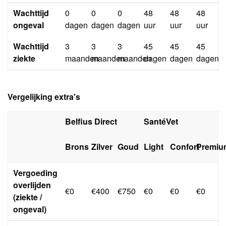
Wachttijd
0
0
0
48
48
48
ongeval
dagen
dagen
dagen
uur
uur
uur
Wachttijd
3
3
3
45
45
45
ziekte
maanden
maanden
maanden
dagen
dagen
dagen
Vergelijking extra's
Belfius Direct
SantéVet
Brons
Zilver
Goud
Light
Confort
Premiu
Vergoeding
overlijden
€0
€400
€750
€0
€0
€0
(ziekte /
ongeval)