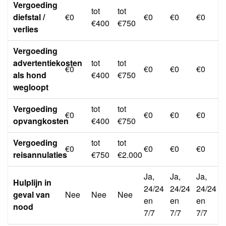
Vergoeding
tot
tot
diefstal /
€0
€0
€0
€0
€400
€750
verlies
Vergoeding
advertentiekosten
tot
tot
€0
€0
€0
€0
als hond
€400
€750
wegloopt
Vergoeding
tot
tot
€0
€0
€0
€0
opvangkosten
€400
€750
Vergoeding
tot
tot
€0
€0
€0
€0
reisannulaties
€750
€2.000
Ja,
Ja,
Ja,
Hulplijn in
24/24
24/24
24/24
geval van
Nee
Nee
Nee
en
en
en
nood
7/7
7/7
7/7