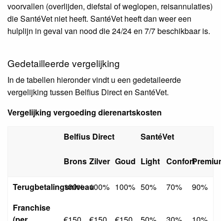
voorvallen (overlijden, diefstal of weglopen, reisannulaties)
die SantéVet niet heeft. SantéVet heeft dan weer een
hulplijn in geval van nood die 24/24 en 7/7 beschikbaar is.
Gedetailleerde vergelijking
In de tabellen hieronder vindt u een gedetaileerde
vergelijking tussen Belfius Direct en SantéVet.
Vergelijking vergoeding dierenartskosten
Belfius Direct
SantéVet
Brons
Zilver
Goud
Light
Confort
Premiu
Terugbetalingsniveau
100%
100%
100%
50%
70%
90%
Franchise
(per
€150
€150
€150
50%
30%
10%